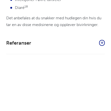
18
Diaré
Det anbefales at du snakker med hudlegen din hvis du
tar en av disse medisinene og opplever bivirkninger.
Referanser
1
Baumgart DC, et al. Biological Therapies in Immune-
Mediated Inflammatory Diseases: Can Biosimilars
Reduce Access Inequities? Front Pharmacol.
2019;10:279.
2
Biological therapy. IBD Clinic. Available at
http://www.ibdclinic.ca/treatment/medications/biological
therapy
. Accessed February 2024.
3
Hidradenitis suppurativa (HS). NHS. Available at
https://www.nhs.uk/conditions/hidradenitis-