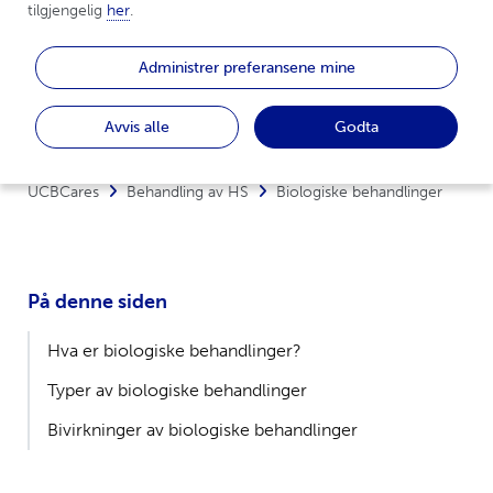
hidradenitis suppurativa (HS)
tilgjengelig 
her
.
Les mer om de biologiske behandlingene som er
Administrer preferansene mine
tilgjengelige for hidradenitis suppurativa (HS).
Avvis alle
Godta
UCBCares
Behandling av HS
Biologiske behandlinger
På denne siden
Hva er biologiske behandlinger?
Typer av biologiske behandlinger
Bivirkninger av biologiske behandlinger