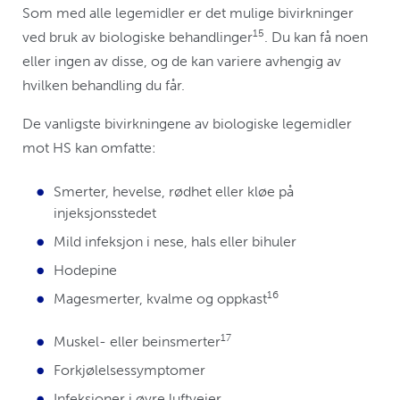
Som med alle legemidler er det mulige bivirkninger
15
ved bruk av biologiske behandlinger
. Du kan få noen
eller ingen av disse, og de kan variere avhengig av
hvilken behandling du får.
De vanligste bivirkningene av biologiske legemidler
mot HS kan omfatte:
Smerter, hevelse, rødhet eller kløe på
injeksjonsstedet
Mild infeksjon i nese, hals eller bihuler
Hodepine
16
Magesmerter, kvalme og oppkast
17
Muskel- eller beinsmerter
Forkjølelsessymptomer
Infeksjoner i øvre luftveier