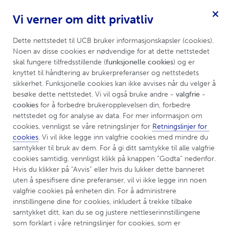
Vi verner om ditt privatliv
Hidradenitis Suppurativa
Meny
Dette nettstedet til UCB bruker informasjonskapsler (cookies). 
Noen av disse cookies er nødvendige for at dette nettstedet 
skal fungere tilfredsstillende (
funksjonelle cookies
) og er 
knyttet til håndtering av brukerpreferanser og nettstedets 
sikkerhet. Funksjonelle cookies kan ikke avvises når du velger å 
besøke dette nettstedet. Vi vil også bruke andre 
- valgfrie - 
cookies
 for å forbedre brukeropplevelsen din, forbedre 
nettstedet og for analyse av data. For mer informasjon om 
cookies, vennligst se våre retningslinjer for 
Retningslinjer for 
cookies
. Vi vil ikke legge inn valgfrie cookies med mindre du 
samtykker til bruk av dem. For å gi ditt samtykke til alle valgfrie 
cookies samtidig, vennligst klikk på knappen “Godta” nedenfor. 
Hvis du klikker på “Avvis” eller hvis du lukker dette banneret 
uten å spesifisere dine preferanser, vil vi ikke legge inn noen 
valgfrie cookies på enheten din. For å administrere 
innstillingene dine for cookies, inkludert å trekke tilbake 
Biologiske behandlinger for
samtykket ditt, kan du se og justere nettleserinnstillingene 
som forklart i våre retningslinjer for cookies, som er 