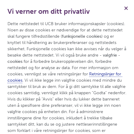
Vi verner om ditt privatliv
Meny
Dette nettstedet til UCB bruker informasjonskapsler (cookies). 
Noen av disse cookies er nødvendige for at dette nettstedet 
skal fungere tilfredsstillende (
funksjonelle cookies
) og er 
knyttet til håndtering av brukerpreferanser og nettstedets 
UCBCares
UCBCares for helsepersonell
sikkerhet. Funksjonelle cookies kan ikke avvises når du velger å 
besøke dette nettstedet. Vi vil også bruke andre 
- valgfrie - 
cookies
 for å forbedre brukeropplevelsen din, forbedre 
nettstedet og for analyse av data. For mer informasjon om 
cookies, vennligst se våre retningslinjer for 
Retningslinjer for 
cookies
. Vi vil ikke legge inn valgfrie cookies med mindre du 
samtykker til bruk av dem. For å gi ditt samtykke til alle valgfrie 
®
UCBCares
er UCBs medisinske
cookies samtidig, vennligst klikk på knappen “Godta” nedenfor. 
Hvis du klikker på “Avvis” eller hvis du lukker dette banneret 
informasjonstjeneste
uten å spesifisere dine preferanser, vil vi ikke legge inn noen 
valgfrie cookies på enheten din. For å administrere 
innstillingene dine for cookies, inkludert å trekke tilbake 
®
UCBCares
kan svare på spørsmål om medisinsk
samtykket ditt, kan du se og justere nettleserinnstillingene 
informasjon angående UCBs produkter og vi
som forklart i våre retningslinjer for cookies, som er 