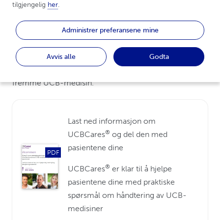
skreddersyr svarene våre etter om det er en
tilgjengelig 
her
.
helsepersonell eller en pasient/omsorgsperson som
har et spørsmål.
Administrer preferansene mine
®
Informasjon som UCBCares
gir er ikke ment å
Avvis alle
Godta
erstatte medisinske råd fra helsepersonell, eller å
fremme UCB-medisin.
Last ned informasjon om
®
UCBCares
og del den med
pasientene dine
PDF
®
UCBCares
er klar til å hjelpe
pasientene dine med praktiske
spørsmål om håndtering av UCB-
medisiner