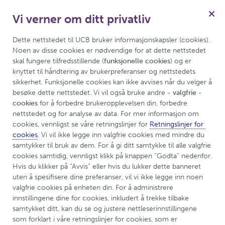
Vi verner om ditt privatliv
Meny
Dette nettstedet til UCB bruker informasjonskapsler (cookies). 
Noen av disse cookies er nødvendige for at dette nettstedet 
skal fungere tilfredsstillende (
funksjonelle cookies
) og er 
knyttet til håndtering av brukerpreferanser og nettstedets 
sikkerhet. Funksjonelle cookies kan ikke avvises når du velger å 
besøke dette nettstedet. Vi vil også bruke andre 
- valgfrie - 
cookies
 for å forbedre brukeropplevelsen din, forbedre 
nettstedet og for analyse av data. For mer informasjon om 
cookies, vennligst se våre retningslinjer for 
Retningslinjer for 
cookies
. Vi vil ikke legge inn valgfrie cookies med mindre du 
samtykker til bruk av dem. For å gi ditt samtykke til alle valgfrie 
cookies samtidig, vennligst klikk på knappen “Godta” nedenfor. 
Hvis du klikker på “Avvis” eller hvis du lukker dette banneret 
®
UCBCares
Norway
uten å spesifisere dine preferanser, vil vi ikke legge inn noen 
valgfrie cookies på enheten din. For å administrere 
innstillingene dine for cookies, inkludert å trekke tilbake 
®
samtykket ditt, kan du se og justere nettleserinnstillingene 
UCBCares
er en informasjonstjeneste som tilbys av
som forklart i våre retningslinjer for cookies, som er 
UCB til pasienter som har fått ordinert UCB-